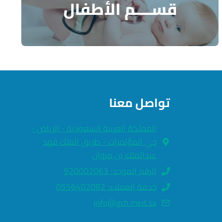
قســــم الأطفال
تواصل معنا
المملكة العربية السعودية - الرياض -
حي المؤتمرات - طريق الملك فهد
عبدالملك بن مروان
الرقم الموحد: 920002063
خدمة العملاء: 0556402082
info@gch.med.sa