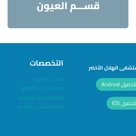
قســـم العيون
التخصصات
شفى الهلال الأخضر
قســـم العيون
ل Android
قسم الجراحة العامة
قسم الأوعية الدموية
ميل IOS
قسم النساء و الولادة