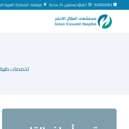
لتجاوز
920002063
اطباؤنا يعملون 24 ساعة
موقعنا: المملكة العربية ال
لى
لمحتوى
تخصصات طبية م