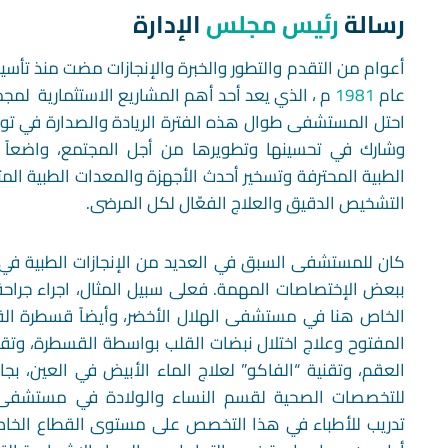
رسالة
رئيس مجلس
الإدارة
أعوام من التقدم والتطور والخبرة والإنجازات مضت منذ تأ
عام
1981
م ، الذي يعد أحد أهم المشاريع الاستثمارية لم
احتل المستشفى طوال هذه الفترة الريادة والصدارة في توف
وشارك في تحسينها وتطويرها من أجل المجتمع، واضعاً 
الطبية المحترفة وتسخير أحدث الأجهزة والمعدات الطبية المت
التشخيص الدقيق والعلاج الفعّال لكل المرضى.
كان للمستشفى السبق في العديد من الإنجازات الطبية في 
ببعض الإختصاصات المهمة. فعلى سبيل المثال، اجراء جراحة 
الخاص هنا في مستشفى الهلال الأخضر، وأيضاً قسطرة الق
المفتوح وعلاج اختلال نبضات القلب بواسطة القسطرة، وتقنيا
العقم، وتقنية “الفاكو” لعلاج الماء الأبيض في العين، بجا
للتخصصات الصحية لقسم النساء والولادة في مستشفى ا
تدريب للأطباء في هذا التخصص على مستوى القطاع الخا