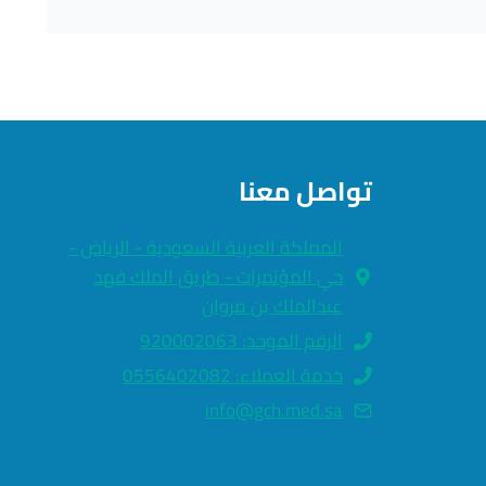
تواصل معنا
المملكة العربية السعودية - الرياض -
حي المؤتمرات - طريق الملك فهد
عبدالملك بن مروان
الرقم الموحد: 920002063
خدمة العملاء: 0556402082
info@gch.med.sa