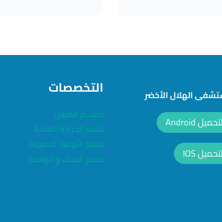
التخصصات
شفى الهلال الأخضر
قســـم العيون
ل Android
قسم الجراحة العامة
قسم الأوعية الدموية
ميل IOS
قسم النساء و الولادة