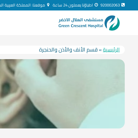
لتجاوز
920002063
اطباؤنا يعملون 24 ساعة
موقعنا: المملكة العربية ال
لى
لمحتوى
الرئيسية
»
قسم الأنف والأذن والحنجرة