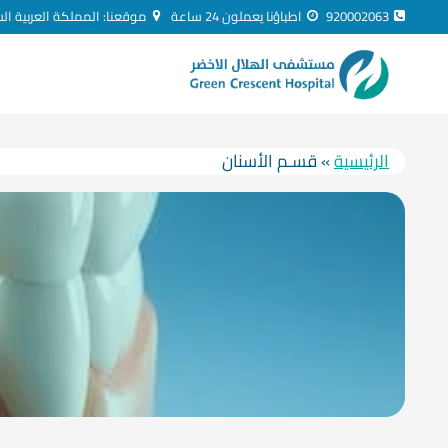
لتجاوز
920002063
اطباؤنا يعملون 24 ساعة
موقعنا: المملكة العربية ال
لى
لمحتوى
الرئيسية
»
قسـم الأسنان