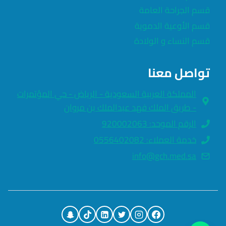
قسم الجراحة العامة
قسم الأوعية الدموية
قسم النساء و الولادة
تواصل معنا
المملكة العربية السعودية - الرياض - حي المؤتمرات
- طريق الملك فهد عبدالملك بن مروان
الرقم الموحد: 920002063
خدمة العملاء: 0556402082
info@gch.med.sa