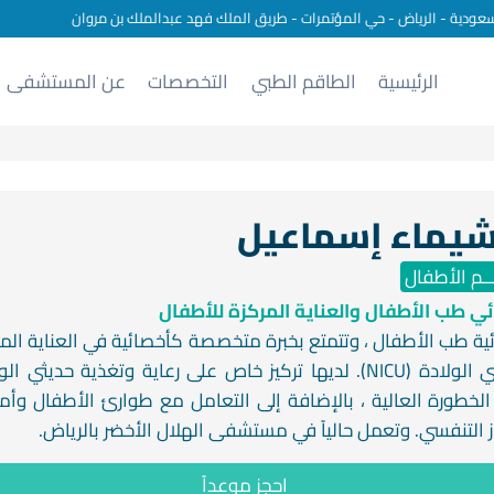
سعودية - الرياض - حي المؤتمرات - طريق الملك فهد عبدالملك بن مروان
الرئيسية
الطاقم الطبي
التخصصات
عن المستشفى
شيماء إسماعيل
ـم الأطفال
ي طب الأطفال والعناية المركزة للأطفال
ية طب الأطفال ، وتتمتع بخبرة متخصصة كأخصائية في العناية الم
لحديثي الولادة (NICU). لديها تركيز خاص على رعاية وتغذية حديثي ال
لخطورة العالية ، بالإضافة إلى التعامل مع طوارئ الأطفال وأم
ز التنفسي. وتعمل حالياً في مستشفى الهلال الأخضر بالرياض.
احجز موعداً