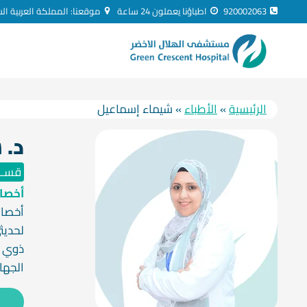
لتجاوز
920002063
اطباؤنا يعملون 24 ساعة
موقعنا: المملكة العربية ال
لى
لمحتوى
الرئيسية
»
الأطباء
»
شيماء إسماعيل
د. 
قســـ
أخصائ
أخصائ
ذوي ا
الجها