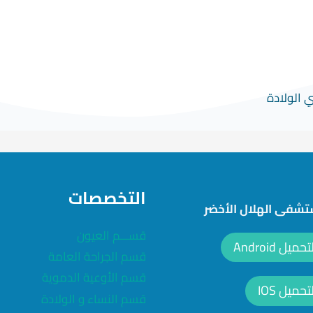
 الولادة
التخصصات
شفى الهلال الأخضر
قســـم العيون
ل Android
قسم الجراحة العامة
قسم الأوعية الدموية
ميل IOS
قسم النساء و الولادة