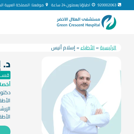
لتجاوز
920002063
اطباؤنا يعملون 24 ساعة
موقعنا: المملكة العربية ال
لى
لمحتوى
الرئيسية
»
الأطباء
»
إسلام أنيس
د. 
قســـ
أخصائ
دكتو
الأطف
الإرش
الأطف