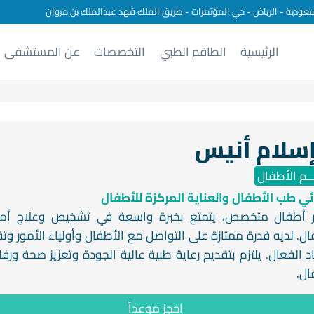
سعودية - الرياض - حي المؤتمرات - طريق الملك فهد عبدالملك بن مروان
الرئيسية
الطاقم الطبي
التخصصات
عن المستشفى
إسلام أنيس
ـم الأطفال
ي طب الأطفال والعناية المركزة للأطفال
ر أطفال متخصص، يتمتع بخبرة واسعة في تشخيص وعلاج أم
ال. لديه قدرة ممتازة على التواصل مع الأطفال وأولياء الأمور وت
اد الفعال. يلتزم بتقديم رعاية طبية عالية الجودة وتعزيز صحة ورف
ال.
احجز موعداً