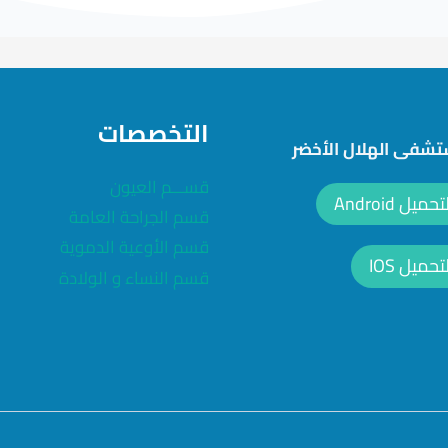
التخصصات
شفى الهلال الأخضر
قســـم العيون
ل Android
قسم الجراحة العامة
قسم الأوعية الدموية
ميل IOS
قسم النساء و الولادة