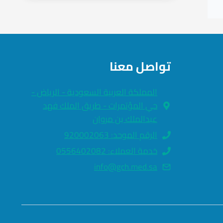
تواصل معنا
المملكة العربية السعودية - الرياض -
حي المؤتمرات - طريق الملك فهد
عبدالملك بن مروان
الرقم الموحد: 920002063
خدمة العملاء: 0556402082
info@gch.med.sa