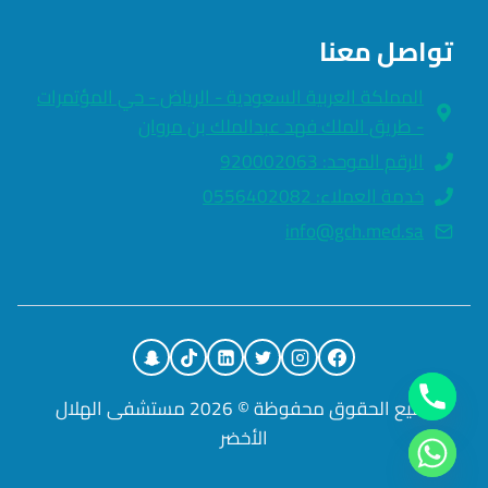
تواصل معنا
المملكة العربية السعودية - الرياض - حي المؤتمرات
- طريق الملك فهد عبدالملك بن مروان
الرقم الموحد: 920002063
خدمة العملاء: 0556402082
info@gch.med.sa
جميع الحقوق محفوظة © 2026 مستشفى الهلال
الأخضر